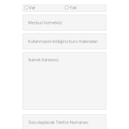
Var
Yok