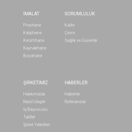
İMALAT
SORUMLULUK
Preshane
Kalite
Kalıphane
Çevre
Kesimhane
Sağlık ve Güvenlik
Kaynakhane
Boyahane
ŞİRKETİMİZ
HABERLER
Hakkımızda
Haberler
Nasıl Ulaşılır
Referanslar
İş Başvurusu
Tatiller
Şirket Yetkilileri