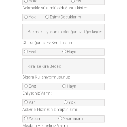
Bekar
Evli
Bakmakla yükümlü olduğunuz kişiler:
Yok
Eşim/Çocuklarım
Oturduğunuz Ev Kendinizinmi:
Evet
Hayır
Sigara Kullanıyormusunuz:
Evet
Hayır
Ehliyetiniz Varmı:
Var
Yok
Askerlik Hizmetinizi Yaptınız mı:
Yaptım
Yapmadım
Mecburi Hizmetiniz Var mı: