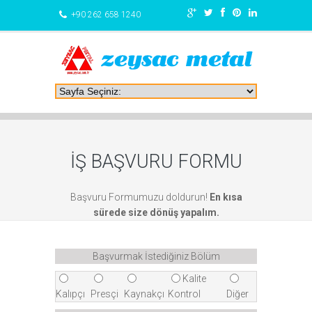
+90 262 658 1240
İŞ BAŞVURU FORMU
Başvuru Formumuzu doldurun!
En kısa
sürede size dönüş yapalım.
Başvurmak İstediğiniz Bölüm
Kalite
Kalıpçı
Presçi
Kaynakçı
Kontrol
Diğer