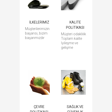
İLKELERİMİZ
KALİTE
POLİTİKASI
Müşterilerimizin
başarısı, bizim
Müşteri odaklılık
başarımızdır
Toplam kalite
İyileşme ve
gelişme
ÇEVRE
SAĞLIK VE
POLİTİKASI
GÜVENLİK