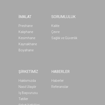
İMALAT
SORUMLULUK
Preshane
Kalite
Kalıphane
Çevre
Kesimhane
Sağlık ve Güvenlik
Kaynakhane
Boyahane
ŞİRKETİMİZ
HABERLER
Hakkımızda
Haberler
Nasıl Ulaşılır
Referanslar
İş Başvurusu
Tatiller
Şirket Yetkilileri